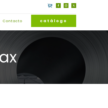
0
catálogo
Contacto
ax