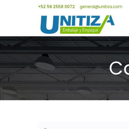
+52 56 2558 0072
general@unitiza.com
C