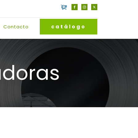
0
catálogo
Contacto
adoras