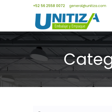
+52 56 2558 0072
general@unitiza.com
Categ