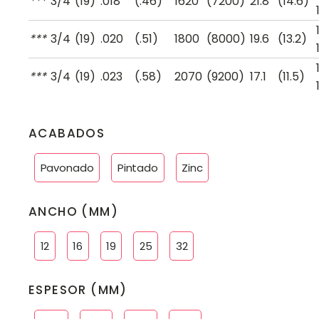
***
3
/
4
(19)
.018
(.46)
1620
(7200)
21.8
(14.6)
***
3
/
4
(19)
.020
(.51)
1800
(8000)
19.6
(13.2)
***
3
/
4
(19)
.023
(.58)
2070
(9200)
17.1
(11.5)
ACABADOS
Pavonado
Pintado
Zinc
ANCHO (MM)
12
16
19
25
32
ESPESOR (MM)