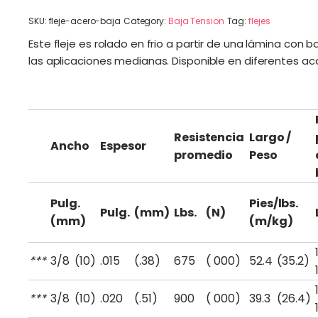
SKU:
fleje-acero-baja
Category:
Baja Tension
Tag:
flejes
Este fleje es rolado en frio a partir de una lámina con
las aplicaciones medianas. Disponible en diferentes a
Resistencia
Largo /
Ancho
Espesor
promedio
Peso
Pulg.
Pies/lbs.
Pulg.
(mm)
Lbs.
(N)
(mm)
(m/kg)
***
3
/
8
(10)
.015
(.38)
675
( 000)
52.4
(35.2)
***
3
/
8
(10)
.020
(.51)
900
( 000)
39.3
(26.4)