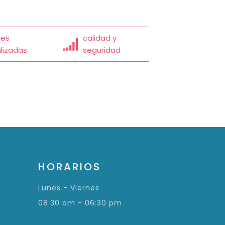
nes
calidad y
lizadas
seguridad
HORARIOS
Lunes - Viernes
08:30 am - 06:30 pm