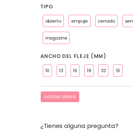
TIPO
abierto
empuje
cerrado
sem
magazine
ANCHO DEL FLEJE (MM)
10
13
16
19
32
51
cotizar ahora
¿Tienes alguna pregunta?