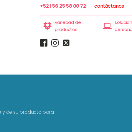
+52 1 56 25 58 00 72
contáctanos
variedad de
solucio
productos
persona
te y de su producto para