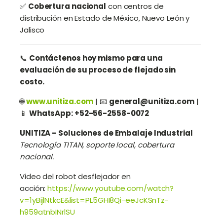
✅
Cobertura nacional
con centros de
distribución en Estado de México, Nuevo León y
Jalisco
📞
Contáctenos hoy mismo para una
evaluación de su proceso de flejado sin
costo.
🌐
www.unitiza.com
| 📧
general@unitiza.com
|
📱
WhatsApp: +52-56-2558-0072
UNITIZA – Soluciones de Embalaje Industrial
Tecnología TITAN, soporte local, cobertura
nacional.
Video del robot desflejador en
acción:
https://www.youtube.com/watch?
v=1yBijlNtkcE&list=PL5GHI8Qi-eeJcKSnTz-
h959atnbINrlSU