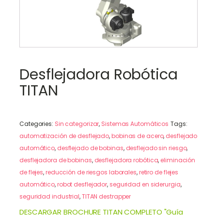
Desflejadora Robótica
TITAN
Categories:
Sin categorizar
,
Sistemas Automáticos
Tags:
automatización de desflejado
,
bobinas de acero
,
desflejado
automático
,
desflejado de bobinas
,
desflejado sin riesgo
,
desflejadora de bobinas
,
desflejadora robótica
,
eliminación
de flejes
,
reducción de riesgos laborales
,
retiro de flejes
automático
,
robot desflejador
,
seguridad en siderurgia
,
seguridad industrial
,
TITAN destrapper
DESCARGAR BROCHURE TITAN COMPLETO "Guía