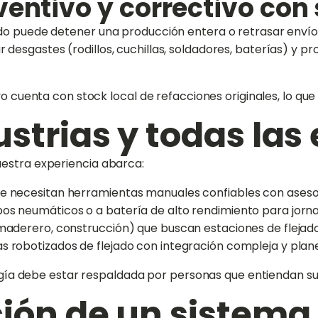
ventivo y correctivo con
do puede detener una producción entera o retrasar envíos
 desgastes (rodillos, cuchillas, soldadores, baterías) y
vo cuenta con stock local de refacciones originales, lo qu
ustrias y todas las
uestra experiencia abarca:
ue necesitan herramientas manuales confiables con aseso
os neumáticos o a batería de alto rendimiento para jorna
, maderero, construcción) que buscan estaciones de flej
s robotizados de flejado con integración compleja y plan
ología debe estar respaldada por personas que entiendan su
ción de un sistema 