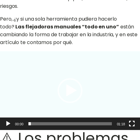
riesgos.
Pero, ¿y si una sola herramienta pudiera hacerlo
todo?
Las flejadoras manuales “todo en uno”
están
cambiando la forma de trabajar en la industria, y en este
artículo te contamos por qué.
Video
Player
00:00
01:18
⚠️ Los problemas