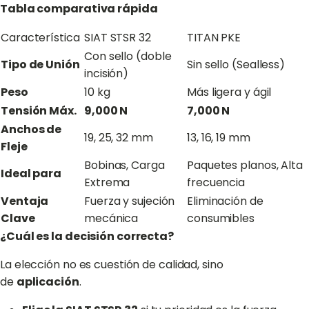
Tabla comparativa rápida
Característica
SIAT STSR 32
TITAN PKE
Con sello (doble
Tipo de Unión
Sin sello (Sealless)
incisión)
Peso
10 kg
Más ligera y ágil
Tensión Máx.
9,000 N
7,000 N
Anchos de
19, 25, 32 mm
13, 16, 19 mm
Fleje
Bobinas, Carga
Paquetes planos, Alta
Ideal para
Extrema
frecuencia
Ventaja
Fuerza y sujeción
Eliminación de
Clave
mecánica
consumibles
¿Cuál es la decisión correcta?
La elección no es cuestión de calidad, sino
de
aplicación
.