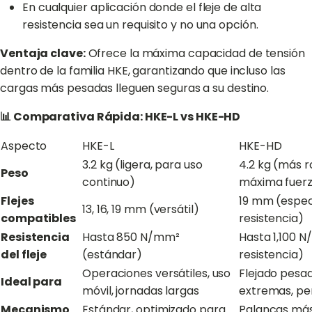
En cualquier aplicación donde el fleje de alta
resistencia sea un requisito y no una opción.
Ventaja clave:
Ofrece la máxima capacidad de tensión
dentro de la familia HKE, garantizando que incluso las
cargas más pesadas lleguen seguras a su destino.
📊 Comparativa Rápida: HKE-L vs HKE-HD
Aspecto
HKE-L
HKE-HD
3.2 kg (ligera, para uso
4.2 kg (más r
Peso
continuo)
máxima fuer
Flejes
19 mm (especi
13, 16, 19 mm (versátil)
compatibles
resistencia)
Resistencia
Hasta 850 N/mm²
Hasta 1,100 N
del fleje
(estándar)
resistencia)
Operaciones versátiles, uso
Flejado pesa
Ideal para
móvil, jornadas largas
extremas, per
Mecanismo
Estándar, optimizado para
Palancas más