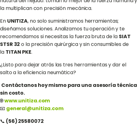
natural del flejado: toman lo mejor de la fuerza humana y
la multiplican con precisión mecánica.
En
UNITIZA
, no solo suministramos herramientas;
diseñamos soluciones. Analizamos tu operación y te
recomendamos si necesitas la fuerza bruta de la
SIAT
STSR 32
o la precisión quirúrgica y sin consumibles de
la
TITAN PKE
.
¿Listo para dejar atrás las tres herramientas y dar el
salto a la eficiencia neumática?
Contáctanos hoy mismo para una asesoría técnica
sin costo.
🌐
www.unitiza.com
📧
general@unitiza.com
📞
(56) 25580072