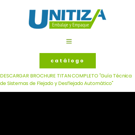
catálogo
DESCARGAR BROCHURE TITAN COMPLETO "Guía Técnica
de Sistemas de Flejado y Desflejado Automático"