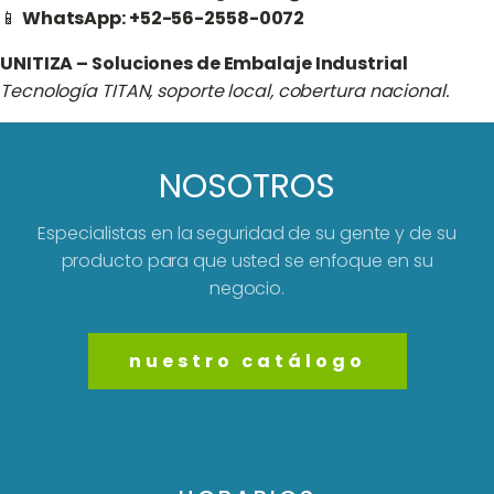
📱
WhatsApp: +52-56-2558-0072
UNITIZA – Soluciones de Embalaje Industrial
Tecnología TITAN, soporte local, cobertura nacional.
NOSOTROS
Especialistas en la seguridad de su gente y de su
producto para que usted se enfoque en su
negocio.
nuestro catálogo