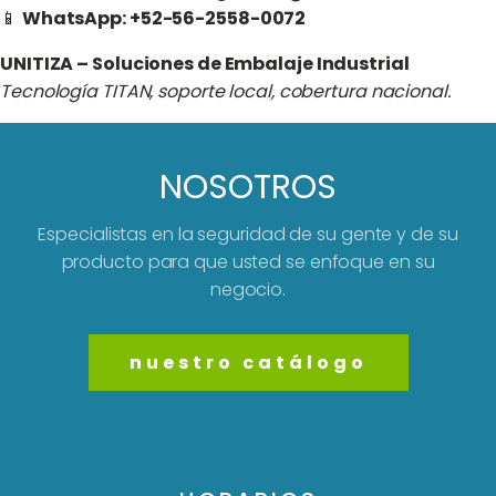
📱
WhatsApp: +52-56-2558-0072
UNITIZA – Soluciones de Embalaje Industrial
Tecnología TITAN, soporte local, cobertura nacional.
NOSOTROS
Especialistas en la seguridad de su gente y de su
producto para que usted se enfoque en su
negocio.
nuestro catálogo