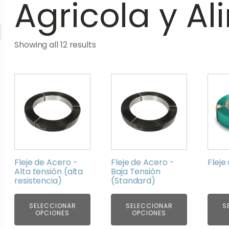
Agricola y A
Showing all 12 results
This
This
This
product
product
prod
has
has
has
multiple
multiple
multi
variants.
variants.
varia
The
The
The
options
options
optio
Fleje de Acero -
Fleje de Acero -
Fleje
may
may
may
Alta tensión (alta
Baja Tensión
resistencia)
(Standard)
be
be
be
chosen
chosen
chos
on
SELECCIONAR
on
SELECCIONAR
on
S
OPCIONES
OPCIONES
the
the
the