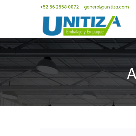
+52 56 2558 0072
general@unitiza.com
A